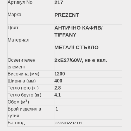
217
Артикул No
Марка
PREZENT
АНТИЧНО КАФЯВ/
Цвят
TIFFANY
Материал
МЕТАЛ/ СТЪКЛО
2xЕ27/60W, не е вкл.
Осветителен
елемент
Височина (мм)
1200
Ширина (мм)
400
Тегло нето (кг)
2.8
Тегло бруто (кг)
4.1
3
Обем (м
)
Брой изделия в
1
кутия
Бар код
8585032237331