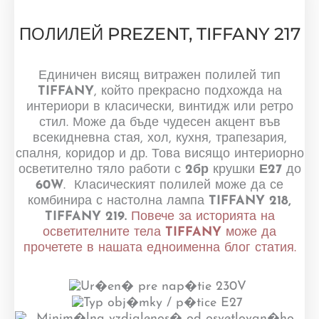
ПОЛИЛЕЙ PREZENT, TIFFANY 217
Единичен висящ витражен полилей тип
TIFFANY
, който прекрасно подхожда на
интериори в класически, винтидж или ретро
стил. Може да бъде чудесен акцент във
всекидневна стая, хол, кухня, трапезария,
спалня, коридор и др. Това висящо интериорно
осветително тяло работи с
2бр
крушки
Е27
до
60W
. Класическият полилей може да се
комбинира с настолна лампа
TIFFANY 218,
TIFFANY 219
.
Повече за историята на
осветителните тела
TIFFANY
може да
прочетете в нашата едноименна блог статия.