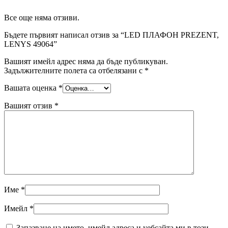
Все още няма отзиви.
Бъдете първият написал отзив за “LED ПЛАФОН PREZENT,
LENYS 49064”
Вашият имейл адрес няма да бъде публикуван.
Задължителните полета са отбелязани с
*
Вашата оценка
*
Вашият отзив
*
Име
*
Имейл
*
Запазване на името, имейл адреса и уебсайта ми в този