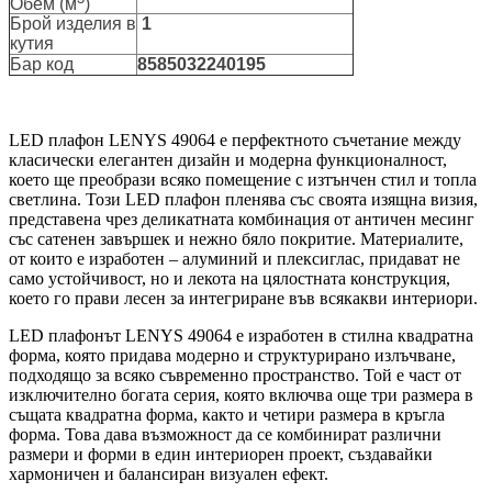
Обем (м
)
Брой изделия в
1
кутия
Бар код
8585032240195
LED плафон LENYS 49064 е перфектното съчетание между
класически елегантен дизайн и модерна функционалност,
което ще преобрази всяко помещение с изтънчен стил и топла
светлина. Този LED плафон пленява със своята изящна визия,
представена чрез деликатната комбинация от античен месинг
със сатенен завършек и нежно бяло покритие. Материалите,
от които е изработен – алуминий и плексиглас, придават не
само устойчивост, но и лекота на цялостната конструкция,
което го прави лесен за интегриране във всякакви интериори.
LED плафонът LENYS 49064 е изработен в стилна квадратна
форма, която придава модерно и структурирано излъчване,
подходящо за всяко съвременно пространство. Той е част от
изключително богата серия, която включва още три размера в
същата квадратна форма, както и четири размера в кръгла
форма. Това дава възможност да се комбинират различни
размери и форми в един интериорен проект, създавайки
хармоничен и балансиран визуален ефект.