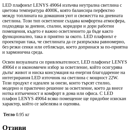
LED плафонът LENYS 49064 излъчва неутрална светлина с
цветова температура 4000K, която балансира перфектно
между топлината на домашния уют и свежестта на дневната
светлина. Този тип осветление създава комфортна атмосфера,
подходяща за дневни, спални, коридори и дори работни
помещения, където е важно осветлението да бъде както
функционално, така и приятно за окото. LED плафонът е
проектиран така, че светлината да се разпръсква равномерно,
без резки сенки или отблясъци, което допринася за по-приятна
и хармонична среда.
Освен визуалната си привлекателност, LED плафонът LENYS
49064 е и икономичен избор за осветление, който осигурява
дълъг живот и ниска консумация на енергия благодарение на
интегрирания LED източник на светлина с мощност 22W.
Този продукт е идеален за онези, които търсят стилно,
модерно и практично решение за осветление, което да внесе
нотка изтънченост и комфорт в дома или офиса. С LED
плафон LENYS 49064 всяко помещение ще придобие изискан
характер, който се забелязва и оценява.
Тегло
0.95 кг
Отзиви