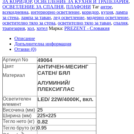
ЗА КОРИДОР
,
ОСВЕТЛЕНИЕ ЗА КУХНЯ И ТРАПЕЗАРИЯ
,
ОСВЕТЛЕНИЕ ЗА СПАЛНЯ
,
ПЛАФОНИ
Таг
антре
,
всекидневна
,
интериорно осветление
,
коридор
,
кухня
,
лампа
за стена
,
лампа за таван
,
лед осветление
,
модерно осветление
,
осветително тяло за стена
,
осветително тяло за таван
,
спалня
,
трапезария
,
хол
,
хотел
Марка:
PREZENT - Словакия
Описание
Допълнителна информация
Отзиви (0)
Артикул No
49064
Цвят
АНТИЧЕН-МЕСИНГ
САТЕН/ БЯЛ
Материал
АЛУМИНИЙ/
ПЛЕКСИГЛАС
Осветителен
LED/ 22W/4000K, вкл.
елемент
Височина (мм)
25
Ширина (мм)
225×225
Тегло нето (кг)
0.82
Тегло бруто (кг)
0.95
3