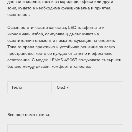
дневни и спални, така и за коридори, офиси или други
зони, където е необходима функционална и приятна
осветеност.
Освен естетическите качества, LED плафонът е и
икономичен избор, осигуряващ дълъг живот на
осветителния елемент и ниска консумация на енергия.
Това го прави практично и устойчиво решение за всяко
пространство, което се нуждае от стилно и ефективно
осветление. С модел LENYS 49063 получавате съвършен
баланс между дизайн, комфорт и качество.
Тегло
0.63 кг
Все още няма отзиви.