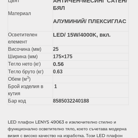
АНТИЧЕН-МЕСИНГ САТЕН/
Цвят
БЯЛ
Материал
АЛУМИНИЙ/ ПЛЕКСИГЛАС
LED/ 15W/4000K, вкл.
Осветителен
елемент
Височина (мм)
25
Ширина (мм)
175×175
0.56
Тегло нето (кг)
Тегло бруто (кг)
0.63
3
Обем (м
)
Брой изделия в
1
кутия
Бар код
8585032240188
LED плафон LENYS 49063 е изключително стилно и
функционално осветително тяло, което съчетава модерна
визия с високо качество на изработка. Този LED плафон