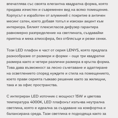
впечатлява със своята елегантна квадратна форма, която
придава изчистен и съвременен вид на всяко помещение.
Корпусът е изработен от алуминий с покритие в античен
месинг сатен, което добавя топъл и изискан акцент към
интериора. Бялият плексигласов дифузер гарантира
равномерно разпределение на светлината, създавайки
приятна и мека атмосфера, без отблясъци и резки сенки.
Този LED плафон е част от серия LENYS, която предлага
разнообразие от размери и форми – още три квадратни
размера както и четири различни размера в кръгла форма.
Това дава възможност за лесно съчетаване и адаптиране
на осветлението според нуждите и стила на помещението,
което прави серията гъвкаво решение както за жилищни,
така и за офис пространства.
С интегриран LED източник с мощност 15W и цветова
температура 4000K, LED плафонът излъчва неутрална
светлина, която е идеална за създаване на комфортна и
балансирана среда. Тази светлина е подходяща както за