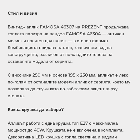
Стил и визия
Винтидж аплик FAMOSA 46307 на PREZENT продължава
топлата палитра на пендел FAMOSA 46304 — античен
месинг и наситен цвят коняк — в стенен формат.
Комбинацията придава плътен, класически вид на
конструкцията, различен от по-хладните тонове на
останалите модели от серията.
С височина 250 мм и основа 195 х 250 мм, апликът е леко
по-голям от останалите модели аплик от серията, което му
позволява да служи като по-забележим акцент върху
стената.
Каква крушка да избера?
Апликът работи с една крушка тип E27 с максимална
мощност до 40W. Крушката не е включена в комплекта.
Декоративна LED крушка с топла светлина и видими