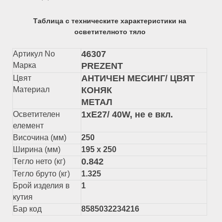
Таблица с техническите характеристики на
осветителното тяло
46307
Артикул No
Марка
PREZENT
АНТИЧЕН МЕСИНГ/ ЦВЯТ
Цвят
Материал
КОНЯК
МЕТАЛ
1хЕ27/ 40W, не е вкл.
Осветителен
елемент
Височина (мм)
250
Ширина (мм)
195 х 250
0.842
Тегло нето (кг)
Тегло бруто (кг)
1.325
Брой изделия в
1
кутия
Бар код
8585032234216