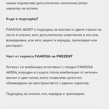
нишки подчертава допълнително наситения ретро
характер на аплика.
Къде е подходящ?
FAMOSA 46307 е подходящ за монтаж от двете страни на
легло в спалня, като допълнително осветление в хол или
всекидневна, или като акцент в коридор, трапезария или
ресторант.
Част от серията FAMOSA на PREZENT
Апликът се комбинира естествено с пендел FAMOSA
46304, изграден в същата топла комбинация от античен
месинг и цвят коняк, което позволява цялостно
обзавеждане на пространството с единен характер.
Подходящ за спалня, хол, коридор и трапезария.