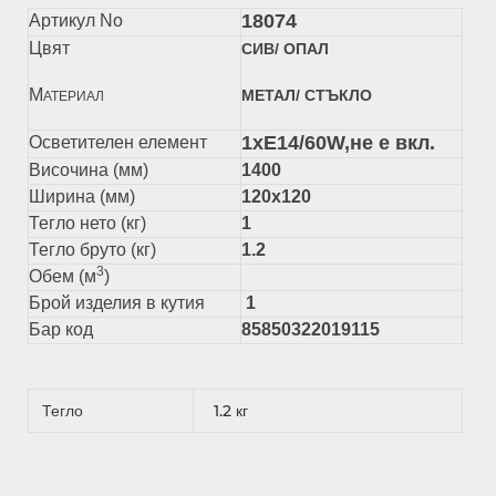
18074
Артикул No
Цвят
СИВ/ ОПАЛ
М
МЕТАЛ/ СТЪКЛО
АТЕРИАЛ
1xЕ14/60W,не е вкл.
Осветителен елемент
Височина (мм)
1400
Ширина (мм)
120х120
Тегло нето (кг)
1
Тегло бруто (кг)
1.2
3
Обем (м
)
Брой изделия в кутия
1
Бар код
85850322019115
Тегло
1.2 кг