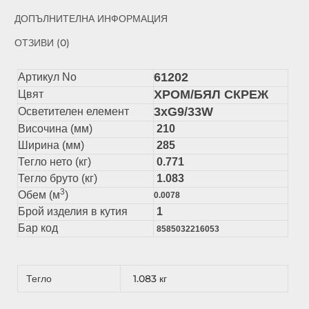
ДОПЪЛНИТЕЛНА ИНФОРМАЦИЯ
ОТЗИВИ (0)
61202
Артикул No
ХРОМ/БЯЛ СКРЕЖ
Цвят
3xG9/33W
Осветителен елемент
Височина (мм)
210
Ширина (мм)
285
Тегло нето (кг)
0.771
Тегло бруто (кг)
1.083
3
Обем (м
)
0.0078
Брой изделия в кутия
1
Бар код
8585032216053
Тегло
1.083 кг