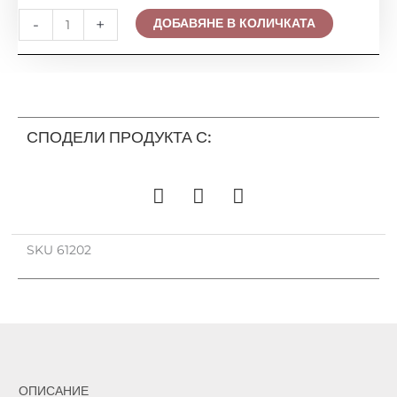
количество
-
+
ДОБАВЯНЕ В КОЛИЧКАТА
за
СПОТ
ПЛАФОН
СПИРАЛА
EZZO
СПОДЕЛИ ПРОДУКТА С:
61202
SKU
61202
ОПИСАНИЕ