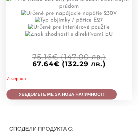
Origina
Текущат
75.16
€
(147.00 лв.)
price
цена
67.64
€
(132.29 лв.)
was:
е:
75.16€
67.64€
Изчерпан
(147.00
(132.29
лв.).
лв.).
УВЕДОМЕТЕ МЕ ЗА НОВА НАЛИЧНОСТ!
СПОДЕЛИ ПРОДУКТА С: