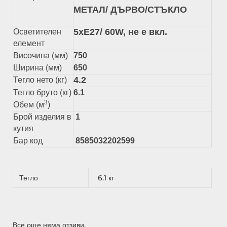
МЕТАЛ/ ДЪРВО/СТЪКЛО
5хЕ27/ 60W, не е вкл.
Осветителен
елемент
Височина (мм)
750
Ширина (мм)
650
4.2
Тегло нето (кг)
Тегло бруто (кг)
6.1
3
Обем (м
)
Брой изделия в
1
кутия
Бар код
8585032202599
Тегло
6.1 кг
Все още няма отзиви.