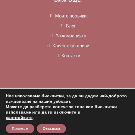
ВИЖ ОЩЕ
Моите поръчки
Блог
За компанията
Клиентски отзиви
Контакти
Ние използваме бисквитки, за да ви дадем най-доброто
изживяване на нашия уебсайт.
Можете да разберете повече за това кои бисквитки
използваме или да ги изключите в
настройките
.
Актуализиран 2024г от
ADAMANTY Ltd.
Приемам
Отказвам