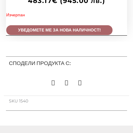
цена
price
483.17
€
(945.00 лв.)
е:
was:
483.17
690.2
Изчерпан
(945.0
(1,350
лв.).
лв.).
УВЕДОМЕТЕ МЕ ЗА НОВА НАЛИЧНОСТ!
СПОДЕЛИ ПРОДУКТА С:
SKU
1540