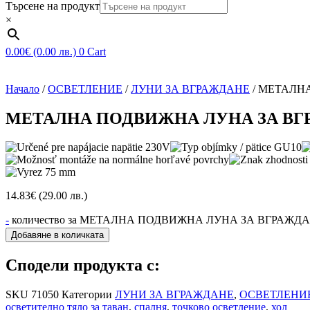
Търсене на продукт
×
0.00
€
(0.00 лв.)
0
Cart
Начало
/
ОСВЕТЛЕНИЕ
/
ЛУНИ ЗА ВГРАЖДАНЕ
/ МЕТАЛН
МЕТАЛНА ПОДВИЖНА ЛУНА ЗА ВГР
14.83
€
(29.00 лв.)
-
количество за МЕТАЛНА ПОДВИЖНА ЛУНА ЗА ВГРАЖДА
Добавяне в количката
Сподели продукта с:
SKU
71050
Категории
ЛУНИ ЗА ВГРАЖДАНЕ
,
ОСВЕТЛЕНИ
осветително тяло за таван
,
спалня
,
точково осветление
,
хол