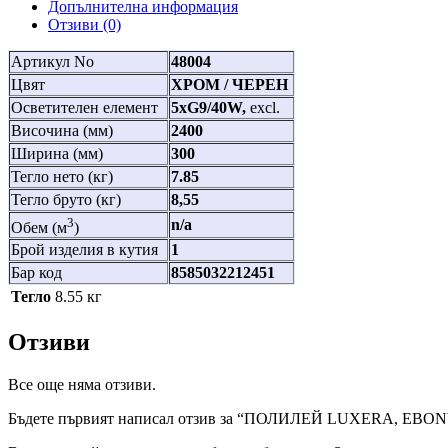
Допълнителна информация
Отзиви (0)
Артикул No
48004
Цвят
ХРОМ / ЧЕРЕН
Осветителен елемент
5xG9/40W,
excl.
Височина (мм)
2400
Ширина (мм)
300
Тегло нето (кг)
7.85
Тегло бруто (кг)
8,55
3
n/a
Обем (м
)
Брой изделия в кутия
1
Бар код
8585032212451
Тегло
8.55 кг
Отзиви
Все още няма отзиви.
Бъдете първият написал отзив за “ПОЛИЛЕЙ LUXERA, EBON