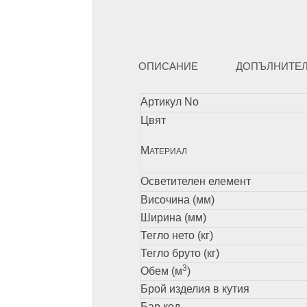
ОПИСАНИЕ
ДОПЪЛНИТЕ
Артикул No
Цвят
М
АТЕРИАЛ
Осветителен елемент
Височина (мм)
Ширина (мм)
Тегло нето (кг)
Тегло бруто (кг)
3
Обем (м
)
Брой изделия в кутия
Бар код