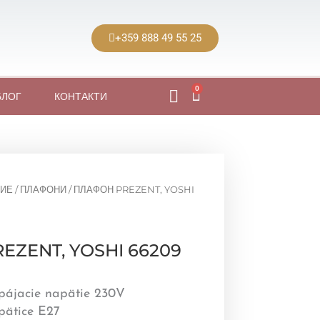
+359 888 49 55 25
0
Cart
БЛОГ
КОНТАКТИ
ИЕ
/
ПЛАФОНИ
/ ПЛАФОН PREZENT, YOSHI
EZENT, YOSHI 66209