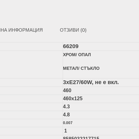
ЛНА ИНФОРМАЦИЯ
ОТЗИВИ (0)
66209
ХРОМ/ ОПАЛ
МЕТАЛ/ СТЪКЛО
3xЕ27/60W, не е вкл.
460
460х125
4.3
4.8
0.007
1
8585032217715