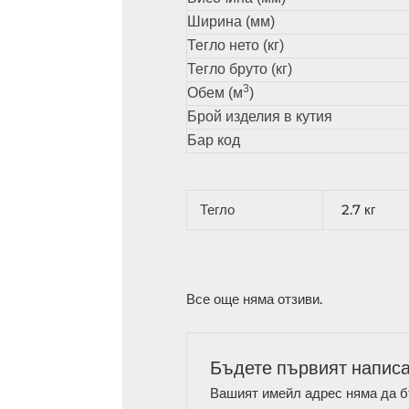
Ширина (мм)
Тегло нето (кг)
Тегло бруто (кг)
3
Обем (м
)
Брой изделия в кутия
Бар код
Тегло
2.7 кг
Все още няма отзиви.
Бъдете първият напис
Вашият имейл адрес няма да б