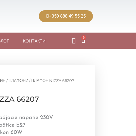
+359 888 49 55 25
0
Cart
БЛОГ
КОНТАКТИ
ИЕ
/
ПЛАФОНИ
/ ПЛАФОН NIZZA 66207
ZZA 66207