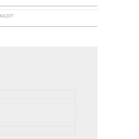
U
66207