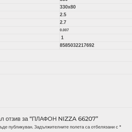
330х80
2.5
2.7
0.007
1
8585032217692
ал отзив за “ПЛАФОН NIZZA 66207”
ъде публикуван.
Задължителните полета са отбелязани с
*