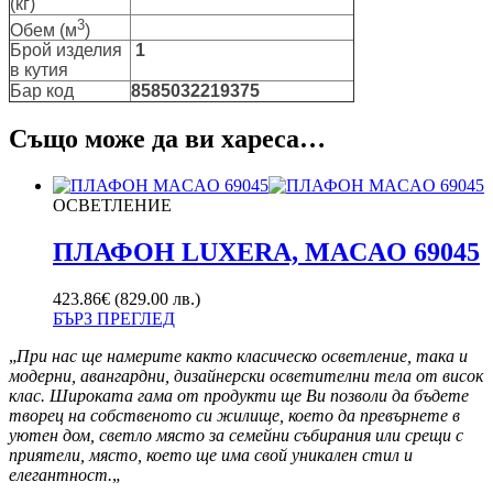
(кг)
3
Обем (м
)
Брой изделия
1
в кутия
Бар код
8585032219375
Също може да ви хареса…
ОСВЕТЛЕНИЕ
ПЛАФОН LUXERA, MACAO 69045
423.86
€
(829.00 лв.)
БЪРЗ ПРЕГЛЕД
„
При нас ще намерите както класическо осветление, така и
модерни, авангардни, дизайнерски осветителни тела от висок
клас. Широката гама от продукти ще Ви позволи да бъдете
творец на собственото си жилище, което да превърнете в
уютен дом, светло място за семейни събирания или срещи с
приятели, място, което ще има свой уникален стил и
елегантност.
„