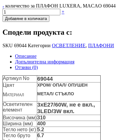
-
количество за ПЛАФОН LUXERA, MACAO 69044
+
Добавяне в количката
Сподели продукта с:
SKU
69044
Категории
ОСВЕТЛЕНИЕ
,
ПЛАФОНИ
Описание
Допълнителна информация
Отзиви (0)
Артикул No
69044
Цвят
ХРОМ/ ОПАЛ/ ОПУШЕН
МЕТАЛ/ СТЪКЛО
М
АТЕРИАЛ
Осветителен
3xЕ27/60W, не е вкл.,
елемент
3LED/3W вкл.
Височина (мм)
310
Ширина (мм)
400
Тегло нето (кг)
5.2
Тегло бруто
6.7