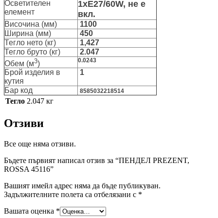
Осветителен
1xЕ27/60W, не е
елемент
вкл.
Височина (мм)
1100
Ширина (мм)
450
Тегло нето (кг)
1,427
Тегло бруто (кг)
2.047
3
0.0243
Обем (м
)
Брой изделия в
1
кутия
Бар код
8585032218514
Тегло
2.047 кг
Отзиви
Все още няма отзиви.
Бъдете първият написал отзив за “ПЕНДЕЛ PREZENT,
ROSSA 45116”
Вашият имейл адрес няма да бъде публикуван.
Задължителните полета са отбелязани с
*
Вашата оценка
*