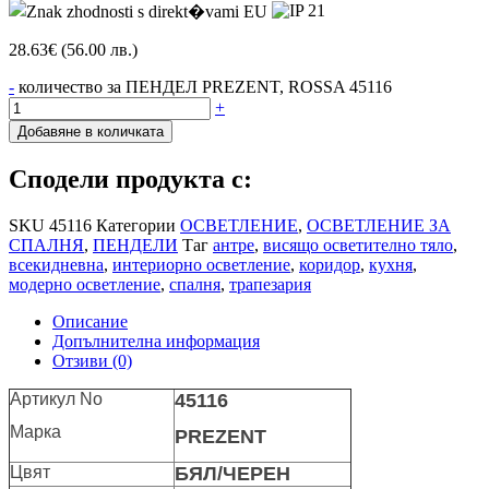
28.63
€
(56.00 лв.)
-
количество за ПЕНДЕЛ PREZENT, ROSSA 45116
+
Добавяне в количката
Сподели продукта с:
SKU
45116
Категории
ОСВЕТЛЕНИЕ
,
ОСВЕТЛЕНИЕ ЗА
СПАЛНЯ
,
ПЕНДЕЛИ
Таг
антре
,
висящо осветително тяло
,
всекидневна
,
интериорно осветление
,
коридор
,
кухня
,
модерно осветление
,
спалня
,
трапезария
Описание
Допълнителна информация
Отзиви (0)
Артикул No
45116
Марка
PREZENT
Цвят
БЯЛ/ЧЕРЕН