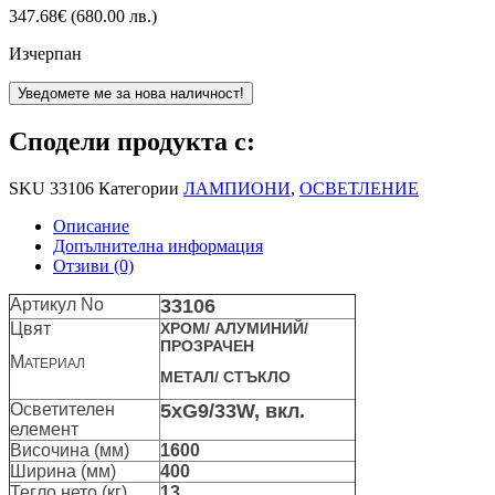
347.68
€
(680.00 лв.)
Изчерпан
Уведомете ме за нова наличност!
Сподели продукта с:
SKU
33106
Категории
ЛАМПИОНИ
,
ОСВЕТЛЕНИЕ
Описание
Допълнителна информация
Отзиви (0)
Артикул No
33106
Цвят
ХРОМ/ АЛУМИНИЙ/
ПРОЗРАЧЕН
М
АТЕРИАЛ
МЕТАЛ/ СТЪКЛО
Осветителен
5xG9/33W, вкл.
елемент
Височина (мм)
1600
Ширина (мм)
400
Тегло нето (кг)
13