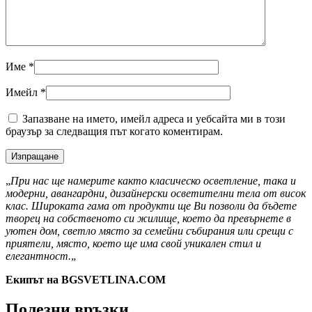
Име
*
Имейл
*
Запазване на името, имейл адреса и уебсайта ми в този
браузър за следващия път когато коментирам.
„
При нас ще намерите както класическо осветление, така и
модерни, авангардни, дизайнерски осветителни тела от висок
клас. Широката гама от продукти ще Ви позволи да бъдете
творец на собственото си жилище, което да превърнете в
уютен дом, светло място за семейни събирания или срещи с
приятели, място, което ще има свой уникален стил и
елегантност.
„
Екипът на BGSVETLINA.COM
Полезни връзки