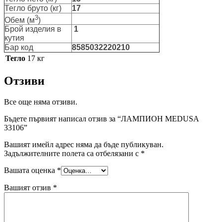
Тегло бруто (кг)
17
3
Обем (м
)
Брой изделия в
1
кутия
Бар код
8585032220210
Тегло
17 кг
Отзиви
Все още няма отзиви.
Бъдете първият написал отзив за “ЛАМПИОН MEDUSA
33106”
Вашият имейл адрес няма да бъде публикуван.
Задължителните полета са отбелязани с
*
Вашата оценка
*
Вашият отзив
*