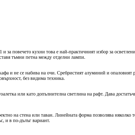
и за повечето кухни това е най-практичният избор за осветлен
 оставя тъмни петна между отделни лампи.
шкафа и не се набива на очи. Сребристият алуминий и опаловият р
овърхност, без видима техника.
тоалетка или като допълнителна светлина на рафт. Дава достатъч
ктно на стена или таван. Линейната форма позволява няколко тел
с, и в по-дълъг вариант.