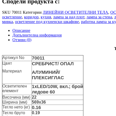
Сподели продукта с:
SKU
70011
Категории
ЛИНЕЙНИ ОСВЕТИТЕЛНИ ТЕЛА
,
ОС
осветление
,
коридор
,
кухня
,
лампа за над плот
,
лампа за стена
,
мивка
,
осветление под кухненски шкафове
,
работна лампа за к
Описание
Допълнителна информация
Отзиви (0)
Артикул No
70011
Цвят
СРЕБРИСТ/ ОПАЛ
Материал
АЛУМИНИЙ/
ПЛЕКСИГЛАС
Осветителен
1xLED/10W, вкл.; брой
елемент
ледове 60
Височина (мм)
22
Ширина (мм)
569х36
Тегло нето (кг)
0.16
Тегло бруто
0.19