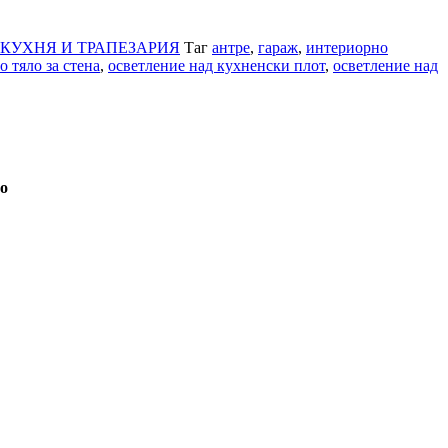
 КУХНЯ И ТРАПЕЗАРИЯ
Таг
антре
,
гараж
,
интериорно
о тяло за стена
,
осветление над кухненски плот
,
осветление над
о