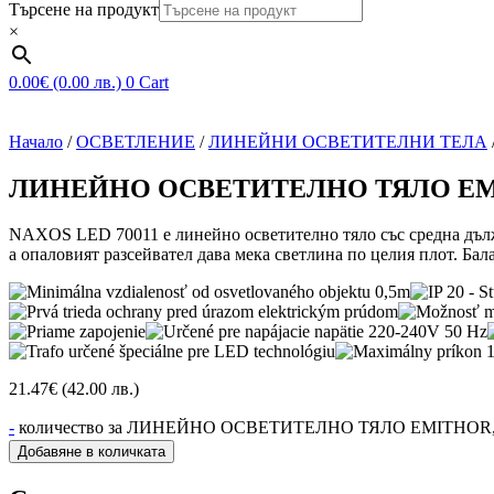
Търсене на продукт
×
0.00
€
(0.00 лв.)
0
Cart
Начало
/
ОСВЕТЛЕНИЕ
/
ЛИНЕЙНИ ОСВЕТИТЕЛНИ ТЕЛА
ЛИНЕЙНО ОСВЕТИТЕЛНО ТЯЛО EMIT
NAXOS LED 70011 е линейно осветително тяло със средна дължи
а опаловият разсейвател дава мека светлина по целия плот. Бал
21.47
€
(42.00 лв.)
-
количество за ЛИНЕЙНО ОСВЕТИТЕЛНО ТЯЛО EMITHOR,
Добавяне в количката