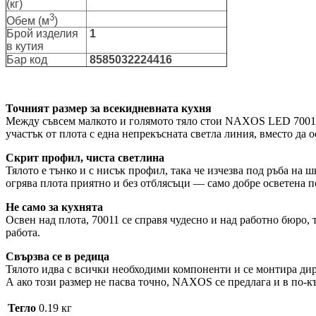
(кг)
3
Обем (м
)
Брой изделия
1
в кутия
Бар код
8585032224416
Точният размер за всекидневната кухня
Между съвсем малкото и голямото тяло стои NAXOS LED 70011 
участък от плота с една непрекъсната светла линия, вместо да
Скрит профил, чиста светлина
Тялото е тънко и с нисък профил, така че изчезва под ръба на 
огрява плота приятно и без отблясъци — само добре осветена п
Не само за кухнята
Освен над плота, 70011 се справя чудесно и над работно бюро, 
работа.
Свързва се в редица
Тялото идва с всички необходими компоненти и се монтира дире
А ако този размер не пасва точно, NAXOS се предлага и в по-къ
Тегло
0.19 кг