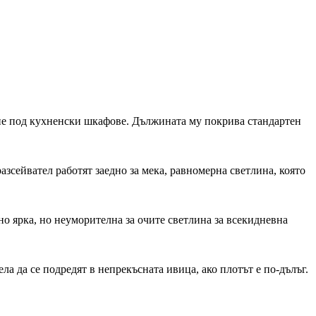
ие под кухненски шкафове. Дължината му покрива стандартен
азсейвател работят заедно за мека, равномерна светлина, която
но ярка, но неуморителна за очите светлина за всекидневна
а да се подредят в непрекъсната ивица, ако плотът е по-дълъг.