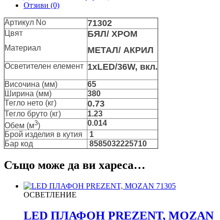
Отзиви (0)
Артикул No
71302
Цвят
БЯЛ/ ХРОМ
Материал
МЕТАЛ/ АКРИЛ
Осветителен елемент
1xLЕD/36W, вкл.
Височина (мм)
65
Ширина (мм)
380
Тегло нето (кг)
0.73
Тегло бруто (кг)
1.23
3
0.014
Обем (м
)
Брой изделия в кутия
1
Бар код
8585032225710
Също може да ви хареса…
ОСВЕТЛЕНИЕ
LED ПЛАФОН PREZENT, MOZAN