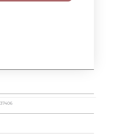
U
37406