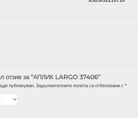
8585032216718
ал отзив за “АПЛИК LARGO 37406”
ъде публикуван.
Задължителните полета са отбелязани с
*