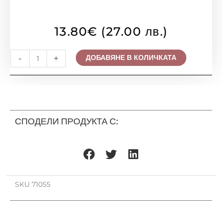
13.80
€
(27.00 лв.)
количество
-
+
ДОБАВЯНЕ В КОЛИЧКАТА
за
КРИСТАЛНА
ЛУНА
ЗА
ВГРАЖДАНЕ
СПОДЕЛИ ПРОДУКТА С:
EMITHOR,
DOWLIGHT
71055
SKU
71055