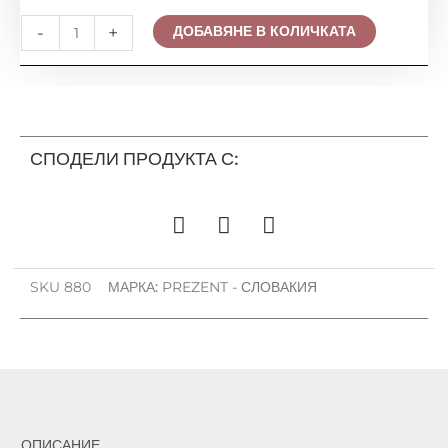
количество
-
+
ДОБАВЯНЕ В КОЛИЧКАТА
за
ПОЛИЛЕЙ
PREZENT,
POMPEZ
880
СПОДЕЛИ ПРОДУКТА С:
SKU
880
МАРКА:
PREZENT - СЛОВАКИЯ
ОПИСАНИЕ