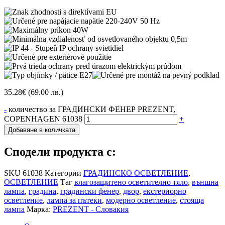
35.28
€
(69.00 лв.)
-
количество за ГРАДИНСКИ ФЕНЕР PREZENT,
COPENHAGEN 61038
+
Добавяне в количката
Сподели продукта с:
SKU
61038
Категории
ГРАДИНСКО ОСВЕТЛЕНИЕ
,
ОСВЕТЛЕНИЕ
Таг
влагозащитено осветително тяло
,
външна
лампа
,
градина
,
градински фенер
,
двор
,
екстериорно
осветление
,
лампа за пътеки
,
модерно осветление
,
стояща
лампа
Марка:
PREZENT - Словакия