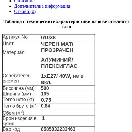
Описание
Допълнителна информация
Отзиви (0)
Таблица с техническите характеристики на осветителното
тяло
Артикул No
61038
Цвят
ЧЕРЕН МАТ/
ПРОЗРАЧЕН
Материал
АЛУМИНИЙ/
ПЛЕКСИГЛАС
Осветителен
1xE27/ 40W, не е
елемент
вкл.
Височина (мм)
500
Ширина (мм)
105
Тегло нето (кг)
0.75
Тегло бруто (кг)
0.84
3
Обем (м
)
Брой изделия в
1
кутия
Бар код
8585032233463