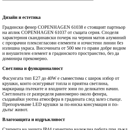
Дизайн и естетика
Градински фенер COPENHAGEN 61038 е стоящият партньор
на аплик COPENHAGEN 61037 от същата серия. Споделя
характерния скандинавски почерк на черния матов алуминий
с прозрачни плексигласови елементи и изчистени линии без
излишна украса. Височината от 500 мм го прави добре видим
и внушителен елемент в градинското пространство, без да
доминира прекомерно.
Светлина и функционалност
Фасунгата тип E27 до 40W е съвместима с широк избор от
крушки, които осигуряват топла и приятна светлина,
маркираща пътеките и входните зони по деликатен начин.
Светлината се разпределя равномерно около фенера,
създавайки уютна атмосфера в градината след залез слънце.
Препоръчваме LED крушки за по-ниска консумация и по-
дълъг живот.
Влагозащита и издръжливост
Степента на защита IP44 гарантира надеждна работа при дъжд