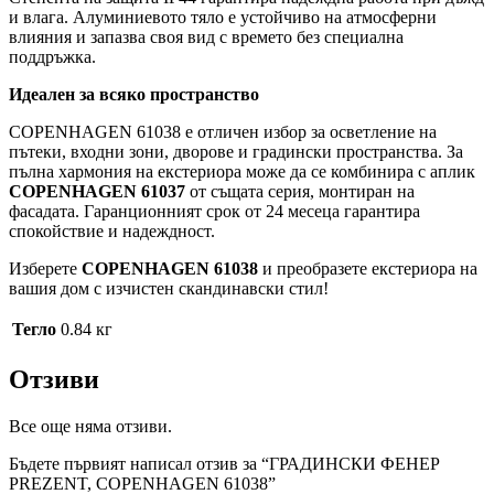
и влага. Алуминиевото тяло е устойчиво на атмосферни
влияния и запазва своя вид с времето без специална
поддръжка.
Идеален за всяко пространство
COPENHAGEN 61038 е отличен избор за осветление на
пътеки, входни зони, дворове и градински пространства. За
пълна хармония на екстериора може да се комбинира с аплик
COPENHAGEN 61037
от същата серия, монтиран на
фасадата. Гаранционният срок от 24 месеца гарантира
спокойствие и надеждност.
Изберете
COPENHAGEN 61038
и преобразете екстериора на
вашия дом с изчистен скандинавски стил!
Тегло
0.84 кг
Отзиви
Все още няма отзиви.
Бъдете първият написал отзив за “ГРАДИНСКИ ФЕНЕР
PREZENT, COPENHAGEN 61038”