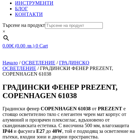
ИНСТРУМЕНТИ
БЛОГ
КОНТАКТИ
Търсене на продукт
×
0.00
€
(0.00 лв.)
0
Cart
Начало
/
ОСВЕТЛЕНИЕ
/
ГРАДИНСКО
ОСВЕТЛЕНИЕ
/ ГРАДИНСКИ ФЕНЕР PREZENT,
COPENHAGEN 61038
ГРАДИНСКИ ФЕНЕР PREZENT,
COPENHAGEN 61038
Градински фенер
COPENHAGEN 61038
от
PREZENT
е
стоящо осветително тяло с елегантен черен мат корпус от
алуминий и прозрачен плексиглас, вдъхновено от
скандинавската естетика. С височина 500 мм, влагозащита
IP44
и фасунга
E27
до
40W
, той е подходящ за осветление на
пътеки, входни зони и дворни пространства.