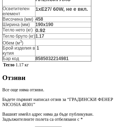
Осветителен
1хE27/ 60W, не е вкл.
елемент
Височина (мм)
458
Ширина (мм)
190х190
Тегло нето (кг)
0.92
Тегло бруто (кг)
1.17
3
Обем (м
)
Брой изделия в
1
кутия
Бар код
8585032214981
Тегло
1.17 кг
Отзиви
Все още няма отзиви.
Бъдете първият написал отзив за “ГРАДИНСКИ ФЕНЕР
NICOSIA 48301”
Вашият имейл адрес няма да бъде публикуван.
Задължителните полета са отбелязани с
*