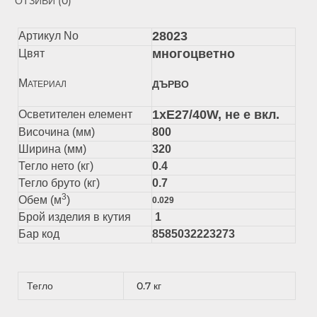
ОТЗИВИ (0)
28023
Артикул No
многоцветно
Цвят
М
ДЪРВО
АТЕРИАЛ
1xЕ27/40W, не е вкл.
Осветителен елемент
Височина (мм)
800
Ширина (мм)
320
Тегло нето (кг)
0.4
Тегло бруто (кг)
0.7
3
Обем (м
)
0.029
Брой изделия в кутия
1
Бар код
8585032223273
Тегло
0.7 кг