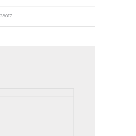
U
28017