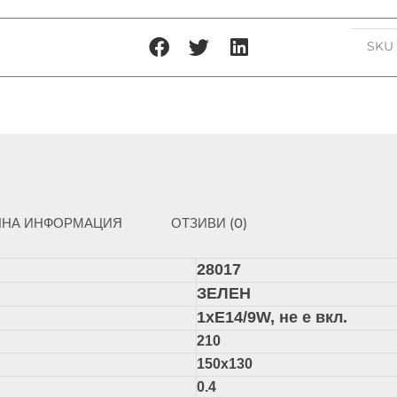
28017
SK
ЛНА ИНФОРМАЦИЯ
ОТЗИВИ (0)
28017
ЗЕЛЕН
1xЕ14/9W, не е вкл.
210
150х130
0.4