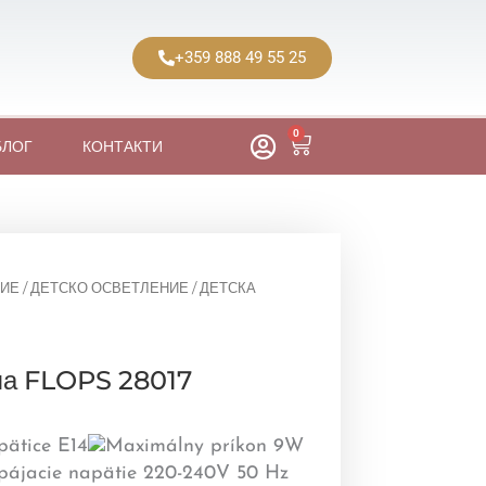
+359 888 49 55 25
0
Cart
БЛОГ
КОНТАКТИ
ИЕ
/
ДЕТСКО ОСВЕТЛЕНИЕ
/ ДЕТСКА
па FLOPS 28017