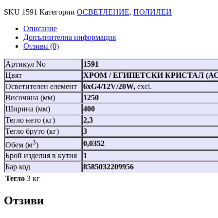
SKU
1591
Категории
ОСВЕТЛЕНИЕ
,
ПОЛИЛЕИ
Описание
Допълнителна информация
Отзиви (0)
Артикул No
1591
Цвят
ХРОМ / ЕГИПЕТСКИ КРИСТАЛ (А
Осветителен елемент
6xG4/12V/20W,
excl.
Височина (мм)
1250
Ширина (мм)
400
Тегло нето (кг)
2,3
Тегло бруто (кг)
3
3
0,0352
Обем (м
)
Брой изделия в кутия
1
Бар код
8585032209956
Тегло
3 кг
Отзиви