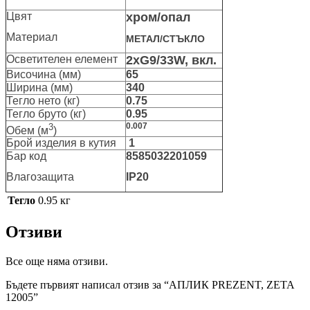
Цвят
хром/опал
Материал
МЕТАЛ/СТЪКЛО
Осветителен елемент
2xG9/33W, вкл.
Височина (мм)
65
Ширина (мм)
340
Тегло нето (кг)
0.75
Тегло бруто (кг)
0.95
3
0.007
Обем (м
)
Брой изделия в кутия
1
Бар код
8585032201059
Влагозащита
IP20
Тегло
0.95 кг
Отзиви
Все още няма отзиви.
Бъдете първият написал отзив за “АПЛИК PREZENT, ZETA
12005”