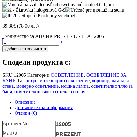
39.88
€
(78.00 лв.)
-
количество за АПЛИК PREZENT, ZETA 12005
+
Добавяне в количката
Сподели продукта с:
SKU
12005
Категории
ОСВЕТЛЕНИЕ
,
ОСВЕТЛЕНИЕ ЗА
БАНЯ
Таг
антре
,
интериорно осветление
,
коридор
,
лампа за
стена
,
модерно осветление
,
нощна лампа
,
осветително тяло за
баня
,
осветително тяло за стена
,
спалня
Описание
Допълнителна информация
Отзиви (0)
Артикул No
12005
Марка
PREZENT