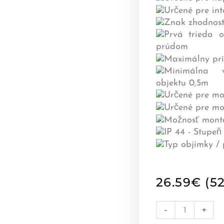
26.59
€
(52
количество
-
+
за