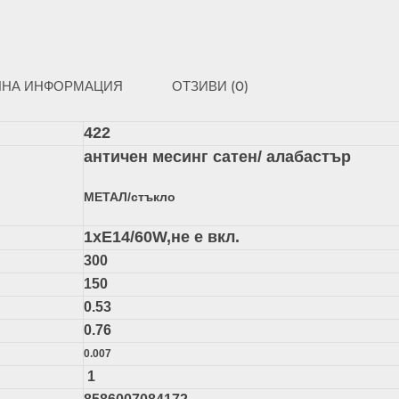
ЛНА ИНФОРМАЦИЯ
ОТЗИВИ (0)
422
античен месинг сатен/ алабастър
МЕТАЛ/стъкло
1xЕ14/60W,не е вкл.
300
150
0.53
0.76
0.007
1