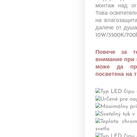
монтаж над ог
Това осветителн
на влагозащита
далече от душа
10W/3500K/700l
Повече за т
внимание при 
може да про
посветена на т