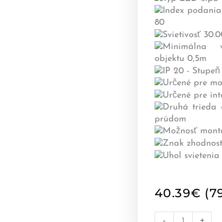
40.39
€
(7
количество
-
+