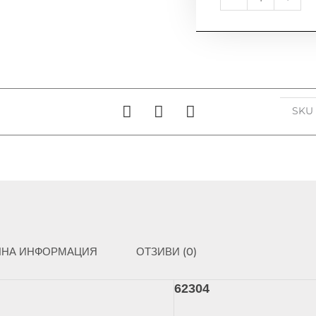
за
АПЛИК
ЗА
БАНЯ
PREZENT,
BELFA
LED
SK
62304
ЛНА ИНФОРМАЦИЯ
ОТЗИВИ (0)
62304