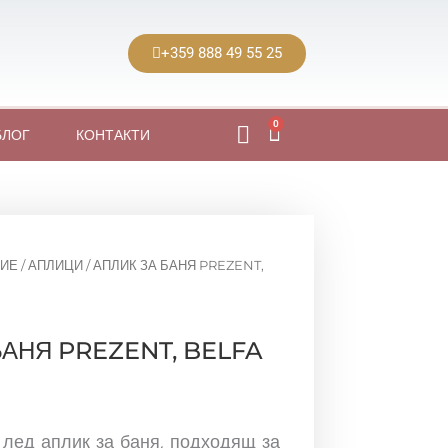
+359 888 49 55 25
0
Cart
БЛОГ
КОНТАКТИ
ИЕ
/
АПЛИЦИ
/ АПЛИК ЗА БАНЯ PREZENT,
БАНЯ PREZENT, BELFA
лед аплик за баня, подходящ за