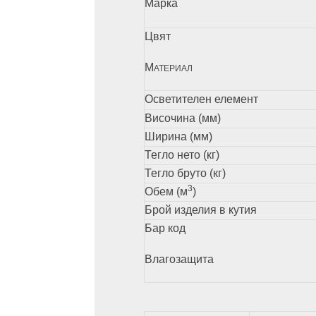
Марка
Цвят
М
АТЕРИАЛ
Осветителен елемент
Височина (мм)
Ширина (мм)
Тегло нето (кг)
Тегло бруто (кг)
3
Обем (м
)
Брой изделия в кутия
Бар код
Влагозащита