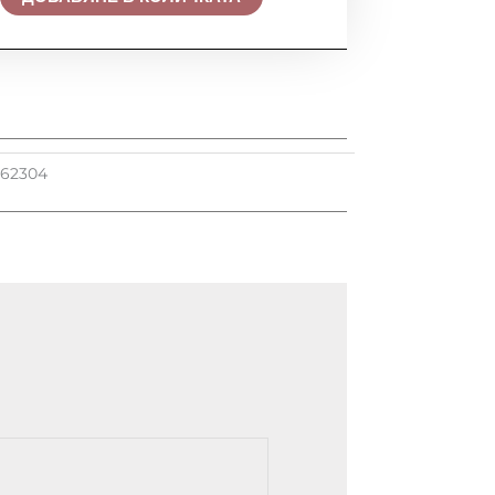
U
62304