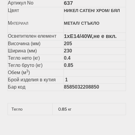
637
Артикул No
Цвят
НИКЕЛ САТЕН/ ХРОМ/ БЯЛ
М
МЕТАЛ/ СТЪКЛО
АТЕРИАЛ
1xЕ14/40W,не е вкл.
Осветителен елемент
Височина (мм)
205
Ширина (мм)
230
Тегло нето (кг)
0.4
Тегло бруто (кг)
0.85
3
Обем (м
)
Брой изделия в кутия
1
Бар код
8585032208850
Тегло
0.85 кг