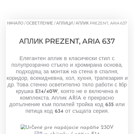
НАЧАЛО
/
ОСВЕТЛЕНИЕ
/
АПЛИЦИ
/ АПЛИК PREZENT, ARIA 637
АПЛИК PREZENT, ARIA 637
Елегантен аплик в класически стил с
полупрозрачно стъкло и хромирана основа,
подходящ за монтаж на стена в спалня,
коридор, всекидневна, хол, кухня, трапезария и
др. Това стенно осветително тяло работи с
1
бр
крушка
Е14/40W
, която не е включена в
комплекста. Аплик ARIA е прекрасно
допълнение към полилей тройка код
635
или
петица код
634
от същата серия.