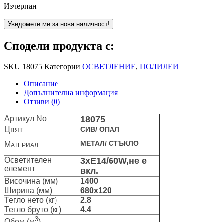
Изчерпан
Уведомете ме за нова наличност!
Сподели продукта с:
SKU
18075
Категории
ОСВЕТЛЕНИЕ
,
ПОЛИЛЕИ
Описание
Допълнителна информация
Отзиви (0)
Артикул No
18075
Цвят
СИВ/ ОПАЛ
МЕТАЛ/ СТЪКЛО
М
АТЕРИАЛ
Осветителен
3xЕ14/60W,не е
елемент
вкл.
Височина (мм)
1400
Ширина (мм)
680х120
Тегло нето (кг)
2.8
Тегло бруто (кг)
4.4
3
Обем (м
)