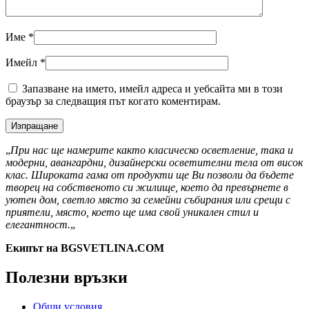
Име
*
Имейл
*
Запазване на името, имейл адреса и уебсайта ми в този
браузър за следващия път когато коментирам.
„
При нас ще намерите както класическо осветление, така и
модерни, авангардни, дизайнерски осветителни тела от висок
клас. Широката гама от продукти ще Ви позволи да бъдете
творец на собственото си жилище, което да превърнете в
уютен дом, светло място за семейни събирания или срещи с
приятели, място, което ще има свой уникален стил и
елегантност.
„
Екипът на BGSVETLINA.COM
Полезни връзки
Общи условия