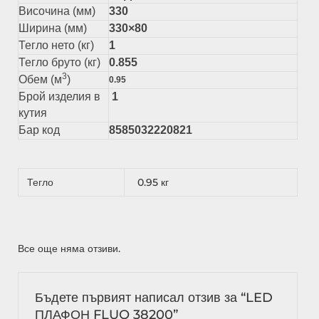
Височина (мм)
330
Ширина (мм)
330×80
Тегло нето (кг)
1
Тегло бруто (кг)
0.855
3
Обем (м
)
0.95
Брой изделия в
1
кутия
Бар код
8585032220821
Тегло
0.95 кг
Все още няма отзиви.
Бъдете първият написал отзив за “LED
ПЛАФОН FLUO 38200”