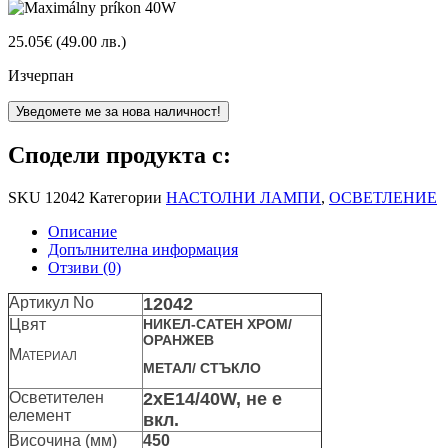
25.05
€
(49.00 лв.)
Изчерпан
Уведомете ме за нова наличност!
Сподели продукта с:
SKU
12042
Категории
НАСТОЛНИ ЛАМПИ
,
ОСВЕТЛЕНИЕ
Описание
Допълнителна информация
Отзиви (0)
Артикул No
12042
Цвят
НИКЕЛ-САТЕН ХРОМ/
ОРАНЖЕВ
М
АТЕРИАЛ
МЕТАЛ/ СТЪКЛО
Осветителен
2xЕ14/40W, не е
елемент
вкл.
Височина (мм)
450