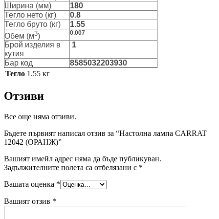
Ширина (мм)
180
Тегло нето (кг)
0.8
Тегло бруто (кг)
1.55
3
0.007
Обем (м
)
Брой изделия в
1
кутия
Бар код
8585032203930
Тегло
1.55 кг
Отзиви
Все още няма отзиви.
Бъдете първият написал отзив за “Настолна лампа CARRAT
12042 (ОРАНЖ)”
Вашият имейл адрес няма да бъде публикуван.
Задължителните полета са отбелязани с
*
Вашата оценка
*
Вашият отзив
*