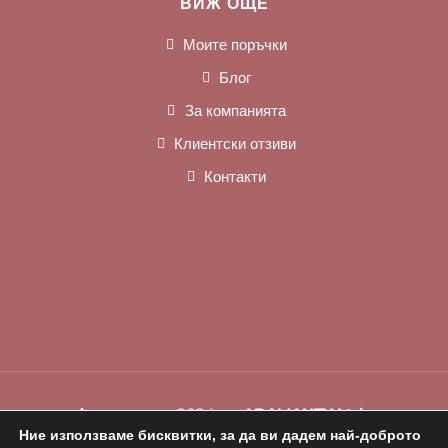
ВИЖ ОЩЕ
Моите поръчки
Блог
За компанията
Клиентски отзиви
Контакти
Актуализиран 2024г от
ADAMANTY Ltd.
Ние използваме бисквитки, за да ви дадем най-доброто