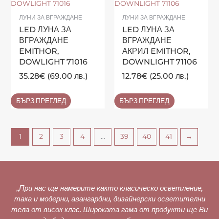
ЛУНИ ЗА ВГРАЖДАНЕ
ЛУНИ ЗА ВГРАЖДАНЕ
LED ЛУНА ЗА
LED ЛУНА ЗА
ВГРАЖДАНЕ
ВГРАЖДАНЕ
EMITHOR,
АКРИЛ EMITHOR,
DOWLIGHT 71016
DOWNLIGHT 71106
35.28
€
(69.00 лв.)
12.78
€
(25.00 лв.)
БЪРЗ ПРЕГЛЕД
БЪРЗ ПРЕГЛЕД
1
2
3
4
…
39
40
41
→
„
При нас ще намерите както класическо осветление,
така и модерни, авангардни, дизайнерски осветителни
тела от висок клас. Широката гама от продукти ще Ви